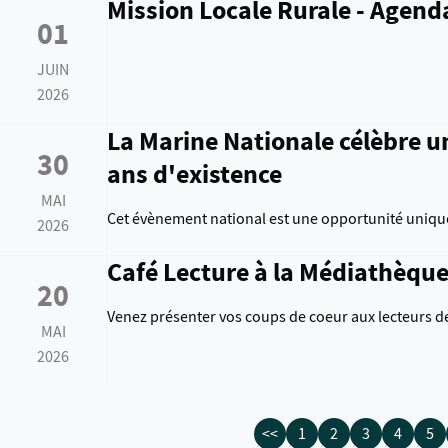
Mission Locale Rurale - Agenda
01
JUIN
2026
La Marine Nationale célèbre un
30
ans d'existence
MAI
Cet évènement national est une opportunité unique
2026
Café Lecture à la Médiathèqu
20
Venez présenter vos coups de coeur aux lecteurs de
MAI
2026
<<
1
2
3
4
5